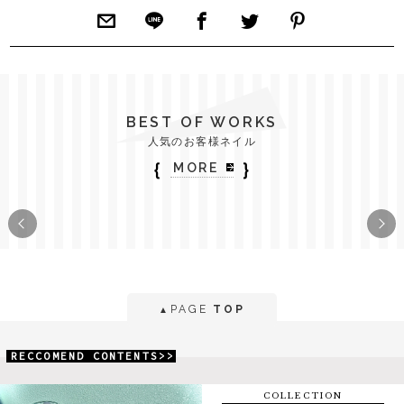
BEST OF WORKS
人気のお客様ネイル
｛
｝
MORE
PAGE
TOP
▲
RECCOMEND CONTENTS>>
COLLECTION