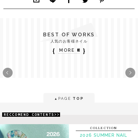
BEST OF WORKS
人気のお客様ネイル
｛
｝
MORE
PAGE
TOP
▲
RECCOMEND CONTENTS>>
COLLECTION
2026 SUMMER NAIL