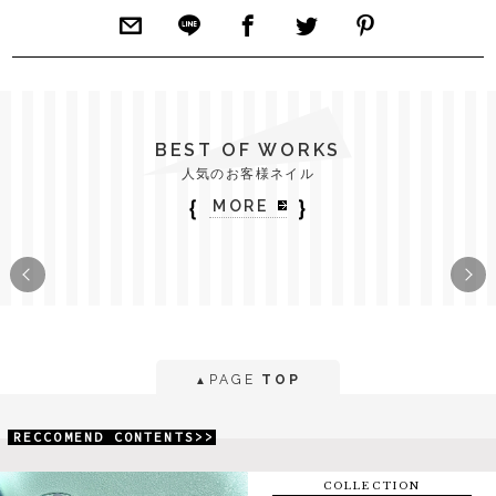
BEST OF WORKS
人気のお客様ネイル
｛
｝
MORE
PAGE
TOP
▲
RECCOMEND CONTENTS>>
COLLECTION