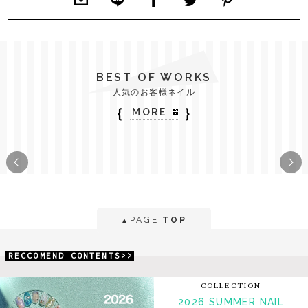
BEST OF WORKS
人気のお客様ネイル
｛
｝
MORE
PAGE
TOP
▲
RECCOMEND CONTENTS>>
COLLECTION
2026 SUMMER NAIL