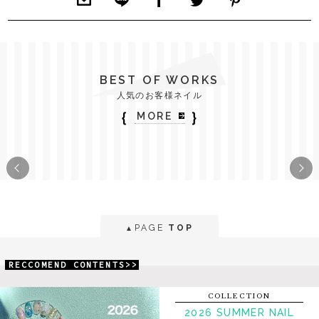
BEST OF WORKS
人気のお客様ネイル
｛
｝
MORE
PAGE
TOP
▲
RECCOMEND CONTENTS>>
COLLECTION
2026 SUMMER NAIL