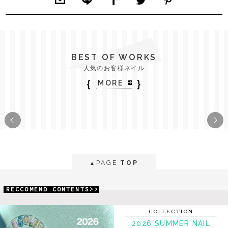
BEST OF WORKS
人気のお客様ネイル
｛
｝
MORE
PAGE
TOP
▲
RECCOMEND CONTENTS>>
COLLECTION
2026 SUMMER NAIL