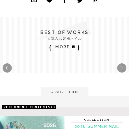
BEST OF WORKS
人気のお客様ネイル
｛
｝
MORE
PAGE
TOP
▲
RECCOMEND CONTENTS>>
COLLECTION
2026 SUMMER NAIL