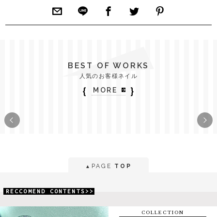
BEST OF WORKS
人気のお客様ネイル
｛
｝
MORE
PAGE
TOP
▲
RECCOMEND CONTENTS>>
COLLECTION