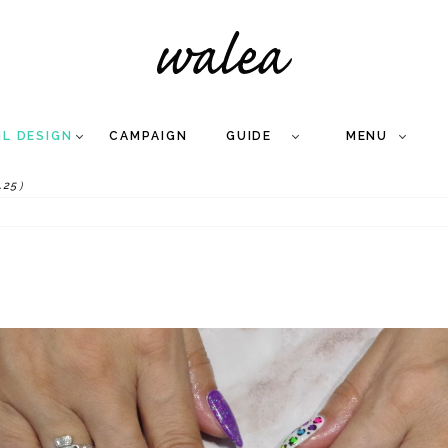
IL DESIGN
CAMPAIGN
GUIDE
MENU
.25）
COLLECTION
FLOW
NAIL
CARE
&
WORKS
Q
A
WEDDING NAIL
&
GEL NAIL