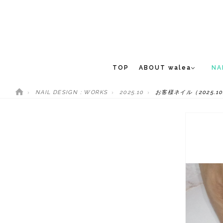
TOP
ABOUT walea
NA
NAIL DESIGN : WORKS
2025.10
お客様ネイル（2025.10
CONCEPT
NEW 
STAFF
MEDIA