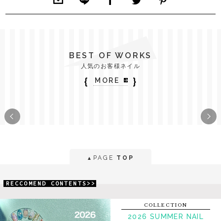
BEST OF WORKS
人気のお客様ネイル
｛
｝
MORE
PAGE
TOP
▲
RECCOMEND CONTENTS>>
COLLECTION
2026 SUMMER NAIL