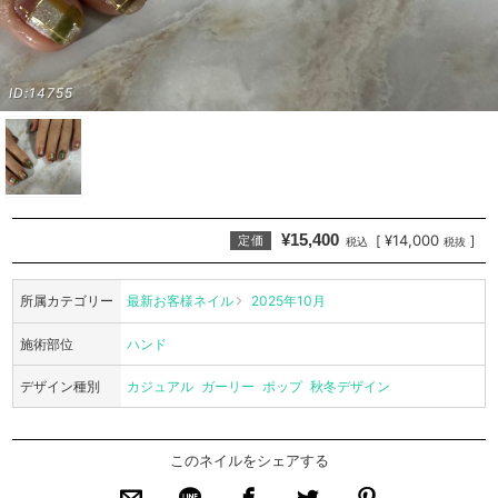
ID:14755
¥15,400
¥14,000
[
]
定価
税込
税抜
所属カテゴリー
最新お客様ネイル
2025年10月
施術部位
ハンド
デザイン種別
カジュアル
ガーリー
ポップ
秋冬デザイン
このネイルをシェアする