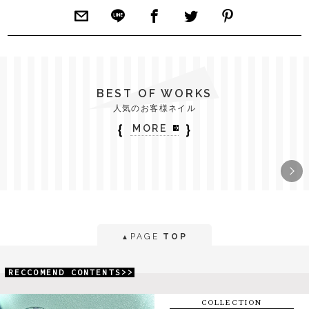
BEST OF WORKS
人気のお客様ネイル
｛
｝
MORE
PAGE
TOP
▲
RECCOMEND CONTENTS>>
COLLECTION