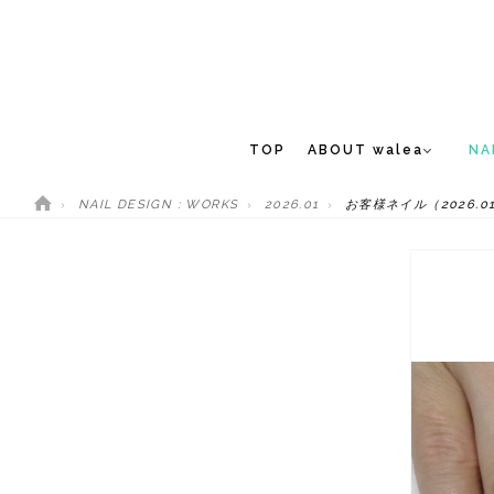
TOP
ABOUT walea
NA
NAIL DESIGN : WORKS
2026.01
お客様ネイル（2026.01
CONCEPT
NEW 
STAFF
MEDIA