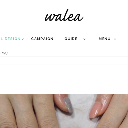
IL DESIGN
CAMPAIGN
GUIDE
MENU
.04）
COLLECTION
FLOW
NAIL
CARE
&
WORKS
Q
A
WEDDING NAIL
&
GEL NAIL