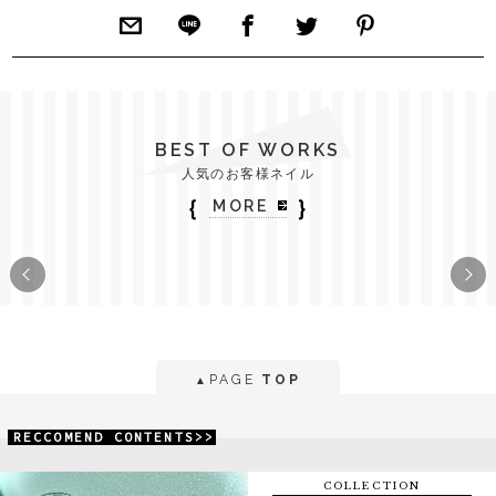
BEST OF WORKS
人気のお客様ネイル
｛
｝
MORE
PAGE
TOP
▲
RECCOMEND CONTENTS>>
COLLECTION