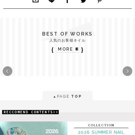
BEST OF WORKS
人気のお客様ネイル
｛
｝
MORE
PAGE
TOP
▲
RECCOMEND CONTENTS>>
COLLECTION
2026 SUMMER NAIL