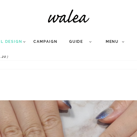
IL DESIGN
CAMPAIGN
GUIDE
MENU
.20）
COLLECTION
FLOW
NAIL
CARE
&
WORKS
Q
A
WEDDING NAIL
&
GEL NAIL