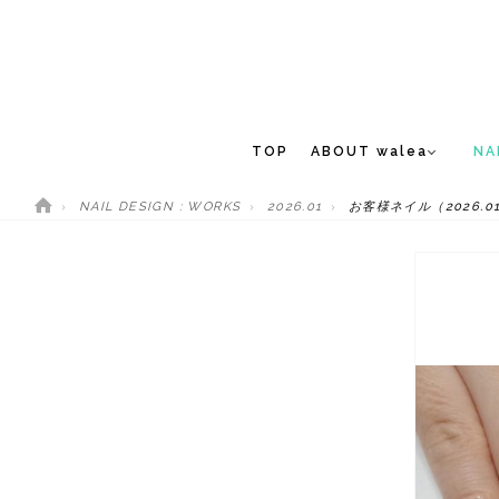
TOP
ABOUT walea
NA
NAIL DESIGN : WORKS
2026.01
お客様ネイル（2026.01
CONCEPT
NEW 
STAFF
MEDIA