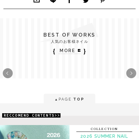
BEST OF WORKS
人気のお客様ネイル
｛
｝
MORE
PAGE
TOP
▲
RECCOMEND CONTENTS>>
COLLECTION
2026 SUMMER NAIL