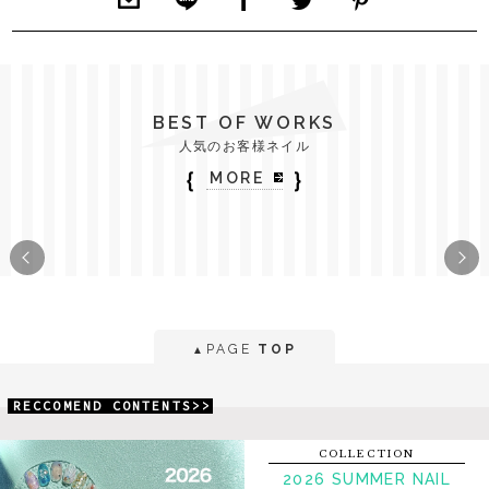
BEST OF WORKS
人気のお客様ネイル
｛
｝
MORE
PAGE
TOP
▲
RECCOMEND CONTENTS>>
COLLECTION
2026 SUMMER NAIL