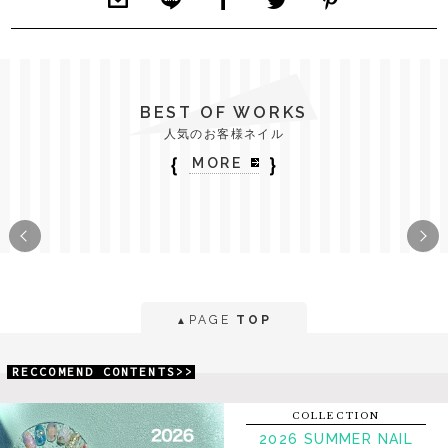
BEST OF WORKS
人気のお客様ネイル
｛
｝
MORE
PAGE
TOP
▲
RECCOMEND CONTENTS>>
COLLECTION
2026 SUMMER NAIL