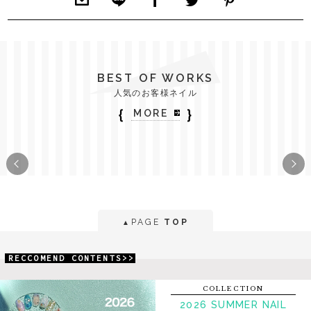
BEST OF WORKS
人気のお客様ネイル
｛
｝
MORE
PAGE
TOP
▲
RECCOMEND CONTENTS>>
COLLECTION
2026 SUMMER NAIL