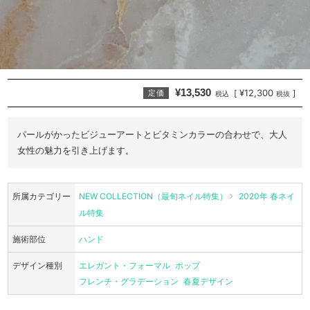
¥13,530
¥12,300
[
]
定価
税込
税抜
パールがかったビジューアートとビタミンカラーの合わせで、大人
女性の魅力を引き上げます。
所属カテゴリー
NEW COLLECTION（最旬ネイル特集）
2020年 春ネイ
ル特集
施術部位
ハンド
デザイン種別
エレガント・フォーマル
ポップ
フレンチ・グラデーション
春夏デザイン