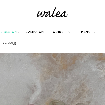
IL DESIGN
CAMPAIGN
GUIDE
MENU
ネイル詳細
COLLECTION
FLOW
NAIL
CARE
&
WORKS
Q
A
WEDDING NAIL
&
GEL NAIL