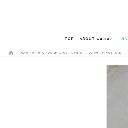
TOP
ABOUT walea
NA
NAIL DESIGN : NEW COLLECTION
2020 SPRING NAIL
CONCEPT
NEW 
STAFF
MEDIA