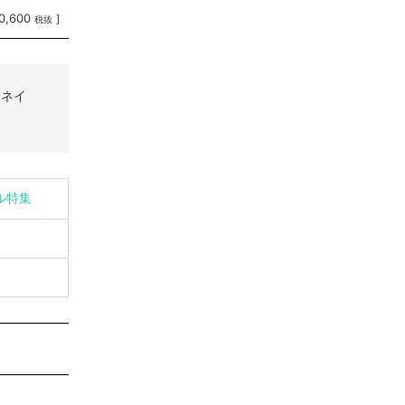
0,600
]
税抜
スネイ
イル特集