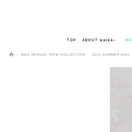
TOP
ABOUT walea
NA
NAIL DESIGN : NEW COLLECTION
2023 SUMMER NAIL
CONCEPT
NEW 
STAFF
MEDIA