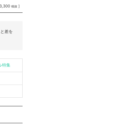
3,300
]
税抜
りと差を
イル特集