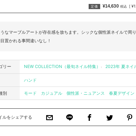
¥14,630
¥1
[
定価
税込
ようなマーブルアートが存在感を放ちます。シックな個性派ネイルで周
一目置かれる事間違いなし！
ゴリー
NEW COLLECTION（最旬ネイル特集）
2023年 夏ネ
ハンド
種別
モード
カジュアル
個性派・ニュアンス
春夏デザイン
イルをシェアする