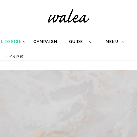
IL DESIGN
CAMPAIGN
GUIDE
MENU
ネイル詳細
COLLECTION
FLOW
NAIL
CARE
&
WORKS
Q
A
WEDDING NAIL
&
GEL NAIL