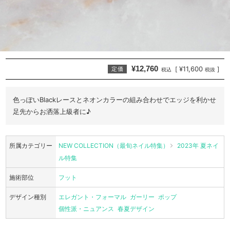
¥12,760
¥11,600
[
]
定価
税込
税抜
色っぽいBlackレースとネオンカラーの組み合わせでエッジを利かせ
足先からお洒落上級者に♪
所属カテゴリー
NEW COLLECTION（最旬ネイル特集）
2023年 夏ネイ
ル特集
施術部位
フット
デザイン種別
エレガント・フォーマル
ガーリー
ポップ
個性派・ニュアンス
春夏デザイン