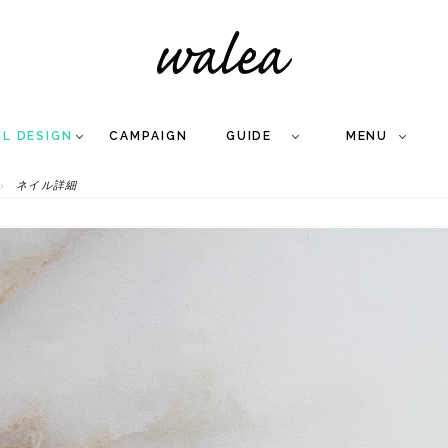
IL DESIGN
CAMPAIGN
GUIDE
MENU
ネイル詳細
COLLECTION
FLOW
NAIL
CARE
&
WORKS
Q
A
WEDDING NAIL
&
GEL NAIL