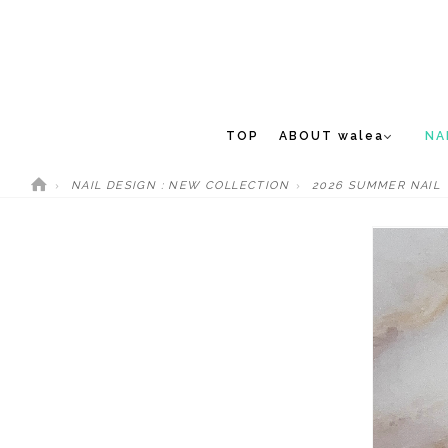
TOP
ABOUT walea
NA
NAIL DESIGN : NEW COLLECTION
2026 SUMMER NAIL
CONCEPT
NEW 
STAFF
MEDIA