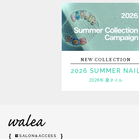
NEW
COLLECTION
2026 SUMMER NAI
2026年 夏ネイル
｛
｝
SALON
ACCESS
&