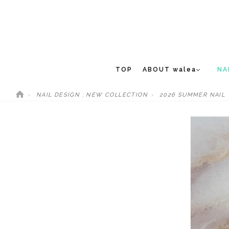
TOP
ABOUT walea
NA
NAIL DESIGN : NEW COLLECTION
2026 SUMMER NAIL
CONCEPT
NEW 
STAFF
MEDIA