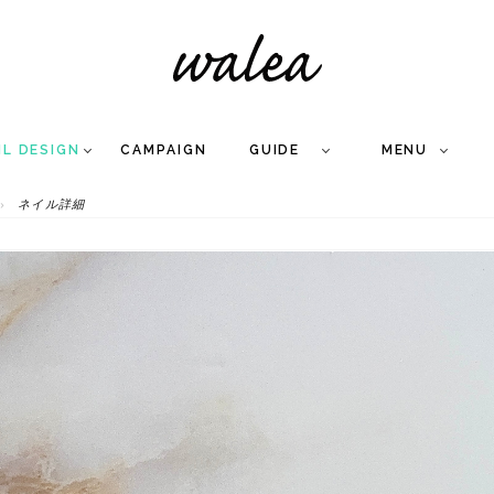
IL DESIGN
CAMPAIGN
GUIDE
MENU
ネイル詳細
COLLECTION
FLOW
NAIL
CARE
&
WORKS
Q
A
WEDDING NAIL
&
GEL NAIL