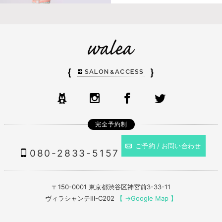
｛
｝
SALON
ACCESS
&
完全予約制
ご予約 / お問い合わせ
080-2833-5157
〒150-0001 東京都渋谷区神宮前3-33-11
ヴィラシャンテⅢ-C202
【 →Google Map 】