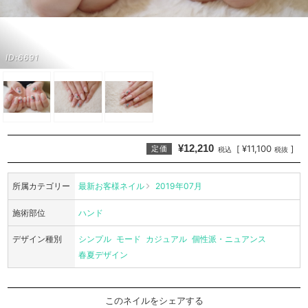
ID:6691
¥12,210
¥11,100
[
]
定価
税込
税抜
所属カテゴリー
最新お客様ネイル
2019年07月
施術部位
ハンド
デザイン種別
シンプル
モード
カジュアル
個性派・ニュアンス
春夏デザイン
このネイルをシェアする