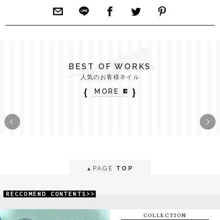
BEST OF WORKS
人気のお客様ネイル
｛
｝
MORE
PAGE
TOP
▲
RECCOMEND CONTENTS>>
COLLECTION