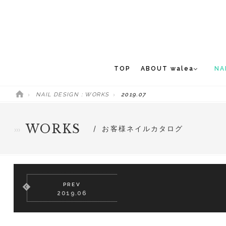
TOP
ABOUT walea
NA
NAIL DESIGN : WORKS
2019.07
CONCEPT
NEW 
STAFF
WORKS
お客様ネイルカタログ
MEDIA
PREV
2019.06