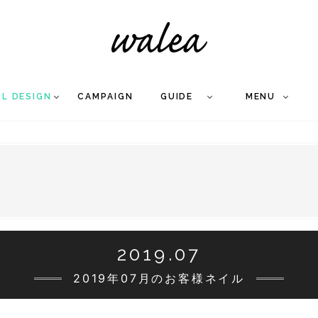
IL DESIGN
CAMPAIGN
GUIDE
MENU
COLLECTION
FLOW
NAIL
CARE
&
WORKS
Q
A
WEDDING NAIL
&
GEL NAIL
2019.07
2019年07月のお客様ネイル