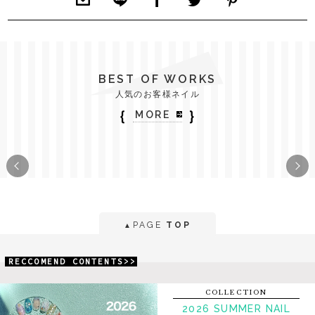
BEST OF WORKS
人気のお客様ネイル
｛
｝
MORE
PAGE
TOP
▲
RECCOMEND CONTENTS>>
COLLECTION
2026 SUMMER NAIL