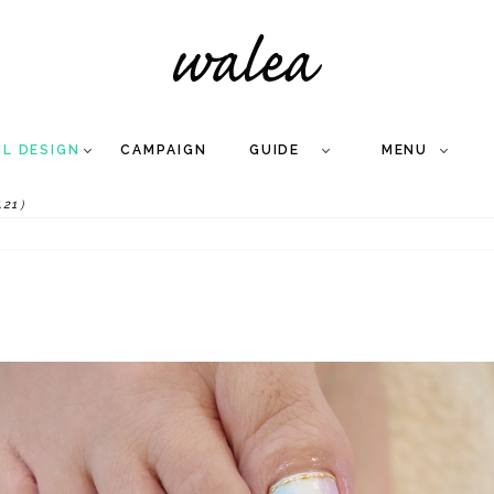
IL DESIGN
CAMPAIGN
GUIDE
MENU
.21）
COLLECTION
FLOW
NAIL
CARE
&
WORKS
Q
A
WEDDING NAIL
&
GEL NAIL