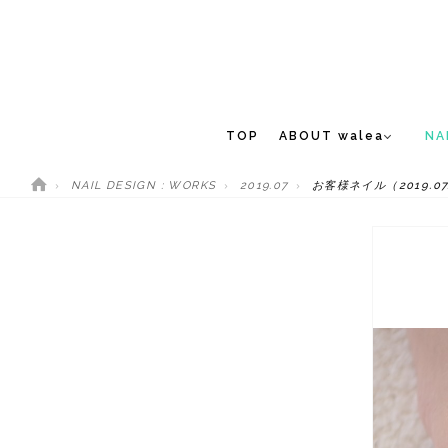
TOP
ABOUT walea
NA
NAIL DESIGN : WORKS
2019.07
お客様ネイル（2019.07
CONCEPT
NEW 
STAFF
MEDIA