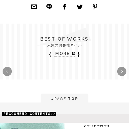
BEST OF WORKS
人気のお客様ネイル
｛
｝
MORE
PAGE
TOP
▲
RECCOMEND CONTENTS>>
COLLECTION