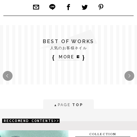
BEST OF WORKS
人気のお客様ネイル
｛
｝
MORE
PAGE
TOP
▲
RECCOMEND CONTENTS>>
COLLECTION