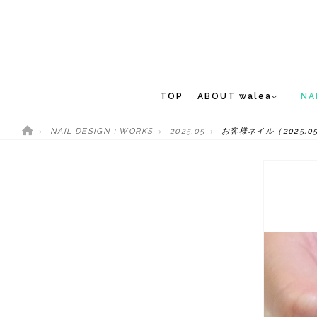
TOP
ABOUT walea
NA
NAIL DESIGN : WORKS
2025.05
お客様ネイル（2025.05
CONCEPT
NEW 
STAFF
MEDIA