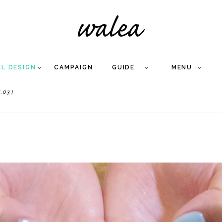
IL DESIGN
CAMPAIGN
GUIDE
MENU
.03）
COLLECTION
FLOW
NAIL
CARE
&
WORKS
Q
A
WEDDING NAIL
&
GEL NAIL