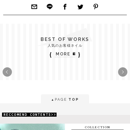
BEST OF WORKS
人気のお客様ネイル
｛
｝
MORE
PAGE
TOP
▲
RECCOMEND CONTENTS>>
COLLECTION