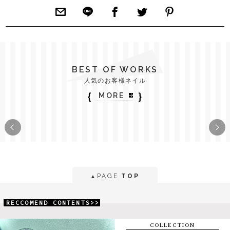
BEST OF WORKS
人気のお客様ネイル
｛
｝
MORE
PAGE
TOP
▲
RECCOMEND CONTENTS>>
COLLECTION