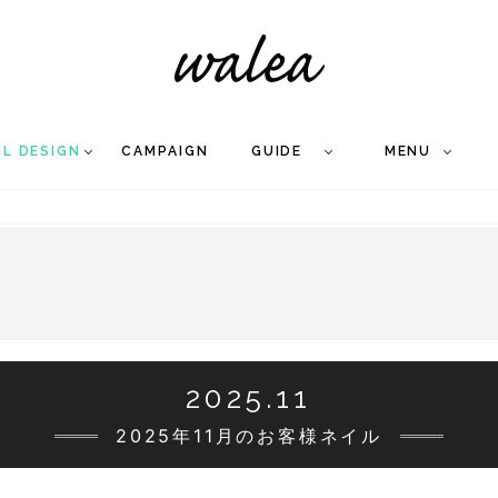
IL DESIGN
CAMPAIGN
GUIDE
MENU
COLLECTION
FLOW
NAIL
CARE
&
WORKS
Q
A
WEDDING NAIL
&
GEL NAIL
2025.11
2025年11月のお客様ネイル