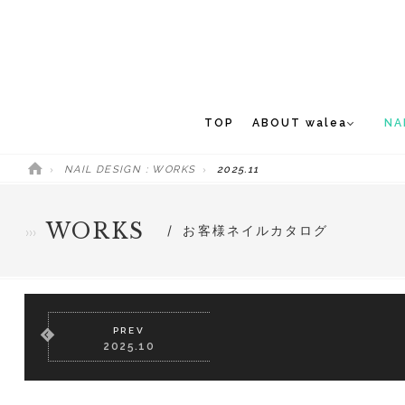
TOP
ABOUT walea
NA
NAIL DESIGN : WORKS
2025.11
CONCEPT
NEW 
STAFF
WORKS
お客様ネイルカタログ
MEDIA
PREV
2025.10