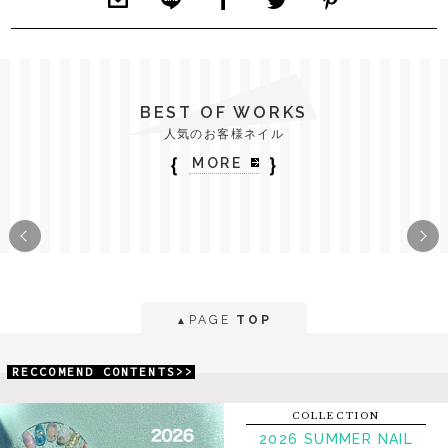
BEST OF WORKS
人気のお客様ネイル
｛
｝
MORE
PAGE
TOP
▲
RECCOMEND CONTENTS>>
COLLECTION
2026 SUMMER NAIL