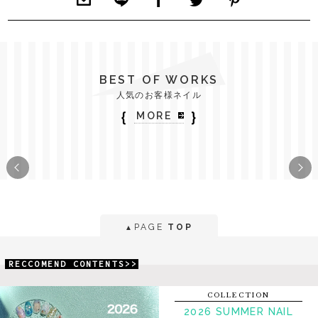
BEST OF WORKS
人気のお客様ネイル
｛
｝
MORE
PAGE
TOP
▲
RECCOMEND CONTENTS>>
COLLECTION
2026 SUMMER NAIL