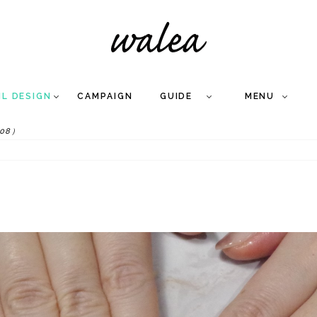
IL DESIGN
CAMPAIGN
GUIDE
MENU
.08）
COLLECTION
FLOW
NAIL
CARE
&
WORKS
Q
A
WEDDING NAIL
&
GEL NAIL