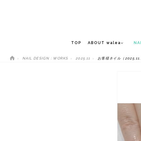
TOP
ABOUT walea
NA
NAIL DESIGN : WORKS
2025.11
お客様ネイル（2025.11
CONCEPT
NEW 
STAFF
MEDIA