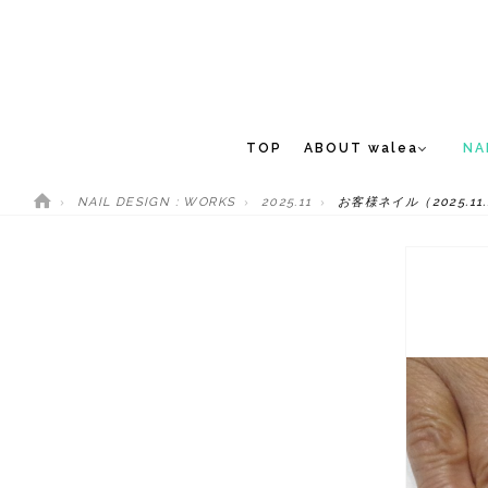
TOP
ABOUT walea
NA
NAIL DESIGN : WORKS
2025.11
お客様ネイル（2025.11.
CONCEPT
NEW 
STAFF
MEDIA