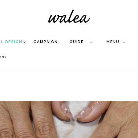
IL DESIGN
CAMPAIGN
GUIDE
MENU
10）
COLLECTION
FLOW
NAIL
CARE
&
WORKS
Q
A
WEDDING NAIL
&
GEL NAIL