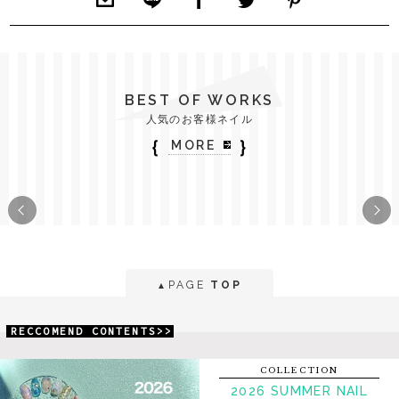
BEST OF WORKS
人気のお客様ネイル
｛
｝
MORE
PAGE
TOP
▲
RECCOMEND CONTENTS>>
COLLECTION
2026 SUMMER NAIL