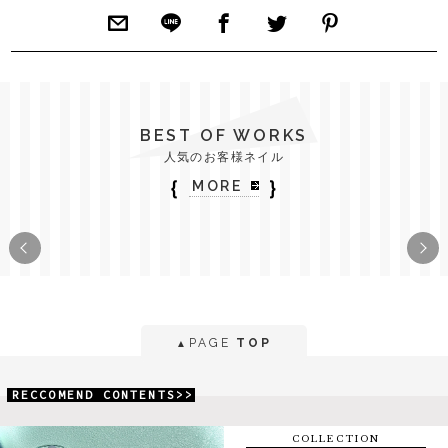
BEST OF WORKS
人気のお客様ネイル
｛
｝
MORE
PAGE
TOP
▲
RECCOMEND CONTENTS>>
COLLECTION