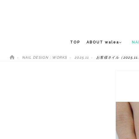
TOP
ABOUT walea
NA
NAIL DESIGN : WORKS
2025.11
お客様ネイル（2025.11.
CONCEPT
NEW 
STAFF
MEDIA