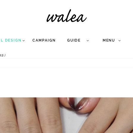
IL DESIGN
CAMPAIGN
GUIDE
MENU
15）
COLLECTION
FLOW
NAIL
CARE
&
WORKS
Q
A
WEDDING NAIL
&
GEL NAIL