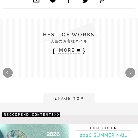
BEST OF WORKS
人気のお客様ネイル
｛
｝
MORE
PAGE
TOP
▲
RECCOMEND CONTENTS>>
COLLECTION
2026 SUMMER NAIL