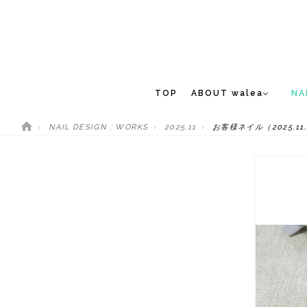
TOP
ABOUT walea
NA
NAIL DESIGN : WORKS
2025.11
お客様ネイル（2025.11.
CONCEPT
NEW 
STAFF
MEDIA