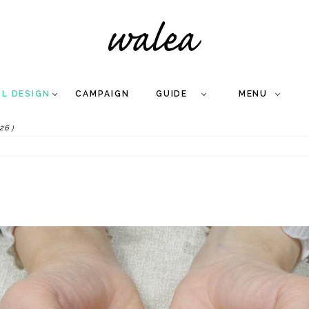
IL DESIGN
CAMPAIGN
GUIDE
MENU
26）
COLLECTION
FLOW
NAIL
CARE
&
WORKS
Q
A
WEDDING NAIL
&
GEL NAIL