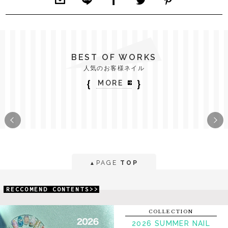
BEST OF WORKS
人気のお客様ネイル
｛
｝
MORE
PAGE
TOP
▲
RECCOMEND CONTENTS>>
COLLECTION
2026 SUMMER NAIL