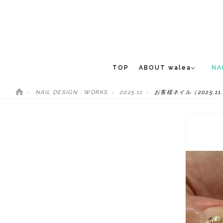
TOP
ABOUT walea
NA
NAIL DESIGN : WORKS
2025.11
お客様ネイル（2025.11.
CONCEPT
NEW 
STAFF
MEDIA