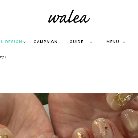
IL DESIGN
CAMPAIGN
GUIDE
MENU
27）
COLLECTION
FLOW
NAIL
CARE
&
WORKS
Q
A
WEDDING NAIL
&
GEL NAIL