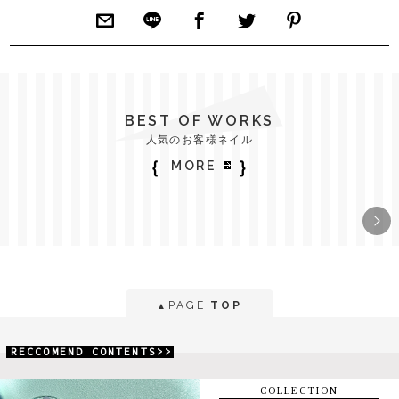
BEST OF WORKS
人気のお客様ネイル
｛
｝
MORE
PAGE
TOP
▲
RECCOMEND CONTENTS>>
COLLECTION